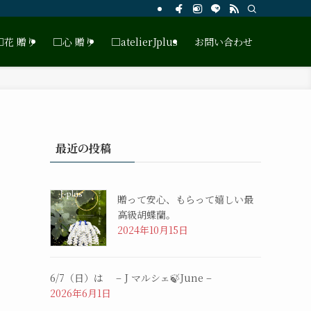
□花 贈り
□心 贈り
□atelierJplus
お問い合わせ
最近の投稿
贈って安心、もらって嬉しい最
高級胡蝶蘭。
2024年10月15日
6/7（日）は – J マルシェ🍃June –
2026年6月1日