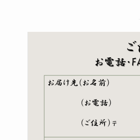
メ
ッ
セ
ー
ジ
メ
ー
ル
ア
ド
レ
ス