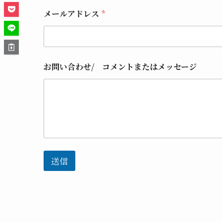
メールアドレス
*
お
お問い合わせ/ コメントまたはメッセージ
名
前
お
問
い
合
わ
せ
/
送信
コ
メ
ン
ト
ま
た
は