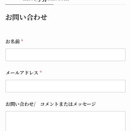
お問い合わせ
お名前
*
お
メールアドレス
*
問
い
合
わ
せ
/
お問い合わせ/ コメントまたはメッセージ
コ
メ
ン
ト