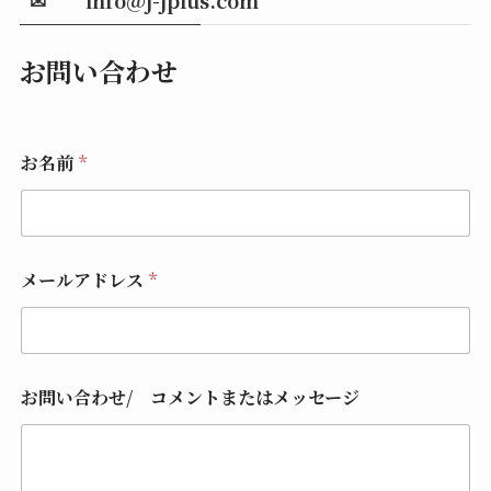
お問い合わせ
メ
お名前
*
ー
ル
ア
ド
レ
ス
メールアドレス
*
お
名
前
メ
ー
ル
お問い合わせ/ コメントまたはメッセージ
ア
ド
レ
ス