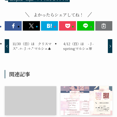
よかったらシェアしてね！
11/30（日）は クリスマ
4/12（日）は - J -
ス° ˖✧- J -✧˖° マルシェ🎄
springマルシェ🌸
関連記事