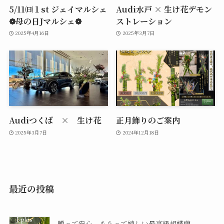
5/11㈰１st ジェイマルシェ
Audi水戸 × 生け花デモン
❁母の日Jマルシェ❁
ストレーション
2025年4月16日
2025年3月7日
Audiつくば × 生け花
正月飾りのご案内
2025年3月7日
2024年12月18日
最近の投稿
贈って安心、もらって嬉しい最高級胡蝶蘭。