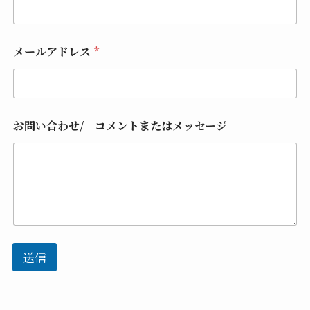
メ
メールアドレス
*
ー
ル
ア
ド
レ
ス
お問い合わせ/ コメントまたはメッセージ
*
メ
ー
ル
ア
ド
レ
ス
送信