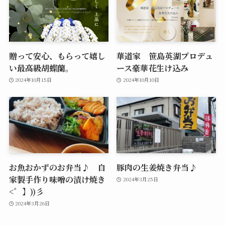
贈って安心、もらって嬉し
華道家 笹島英湖プロデュ
い最高級胡蝶蘭。
ース豪華花生け込み
2024年10月15日
2024年10月10日
お魚おかずのお弁当♪ 自
豚肉の生姜焼き弁当♪
家製手作り味噌の漬け焼き
2024年3月25日
<゜】))彡
2024年3月26日