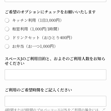
数
を
お
ご希望のオプションにチェックをお願いいたします
知
ら
キッチン利用（1日3,000円）
せ
和室利用（1,000円/1時間）
く
だ
ドリンクセット（おひとり400円）
さ
い
お弁当（お一つ1,000円）
*
スペースJのご利用目的と、およそのご利用人数をお知ら
せください
ご利用のご希望時間をご記入ください
4時間または9時間のプロパーコース以外をご利用の場合には、ご