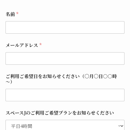
*
名前
*
ス
ペ
ー
ス
J
の
メールアドレス
*
ご
利
用
目
的
と
ご利用ご希望日をお知らせください（〇月〇日○○時
、
～）
お
よ
そ
の
ご
スペースJのご利用ご希望プランをお知らせください
利
用
人