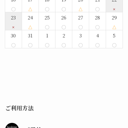
〇
△
〇
〇
△
〇
×
23
24
25
26
27
28
29
×
△
〇
〇
〇
〇
△
30
31
1
2
3
4
5
〇
〇
〇
〇
〇
〇
〇
ご利用方法
booking